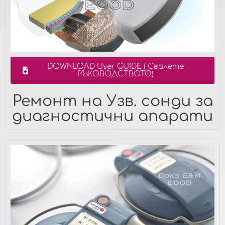
DOWNLOAD User GUIDE ( Свалете
РЪКОВОДСТВОТО)
Ремонт на Узв. сонди за
диагностични апарати