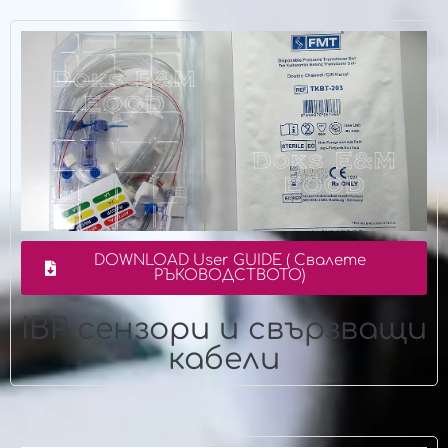
DOWNLOAD User GUIDE ( Свалете
РЪКОВОДСТВОТО)
IBP сензори и свързващи
кабели