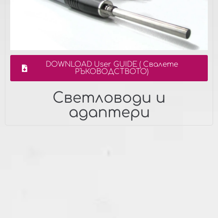
DOWNLOAD User GUIDE ( Свалете
РЪКОВОДСТВОТО)
Светловоди и
адаптери