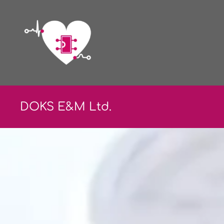
DOKS E&
M Ltd.