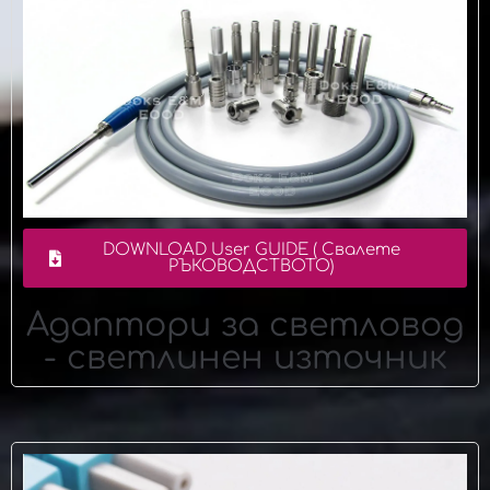
DOWNLOAD User GUIDE ( Свалете
РЪКОВОДСТВОТО)
Адаптори за светловод
- светлинен източник