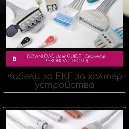
DOWNLOAD User GUIDE ( Свалете
РЪКОВОДСТВОТО)
Кабели за ЕКГ за холтер
устройства