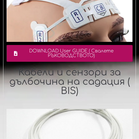
DOWNLOAD User GUIDE ( Свалете
РЪКОВОДСТВОТО)
Кабели и сензори за
дълбочина на садация (
BIS)