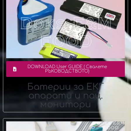
DOWNLOAD User GUIDE ( Свалете
РЪКОВОДСТВОТО)
Батерии за ЕКГ
апарати и пац.
монитори