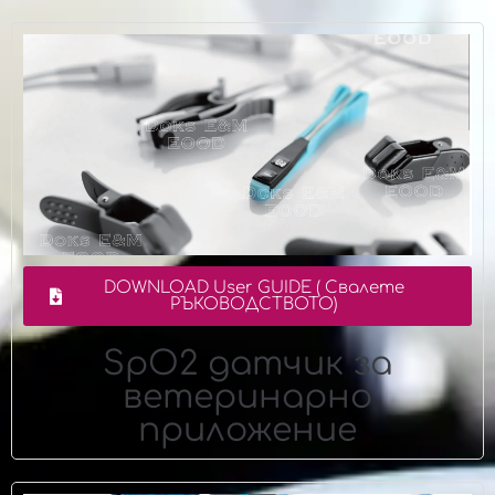
DOWNLOAD User GUIDE ( Свалете
РЪКОВОДСТВОТО)
SpO2 датчик за
ветеринарно
приложение