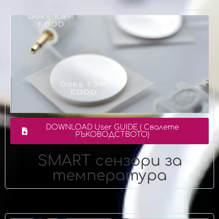
DOWNLOAD User GUIDE ( Свалете
РЪКОВОДСТВОТО)
SMART сензори за
температура