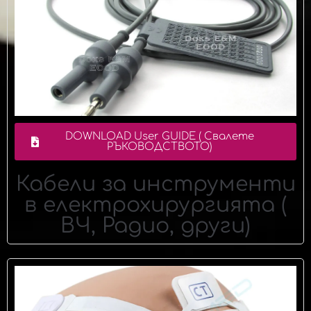
DOWNLOAD User GUIDE ( Свалете
РЪКОВОДСТВОТО)
Кабели за инструменти
в електрохирургията (
ВЧ, Радио, други)