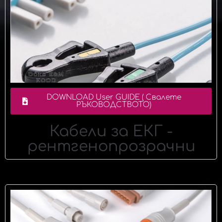
DOWNLOAD User GUIDE ( Свалете
РЪКОВОДСТВОТО)
Кабели за ЕКГ -
рентгенопрозрачни