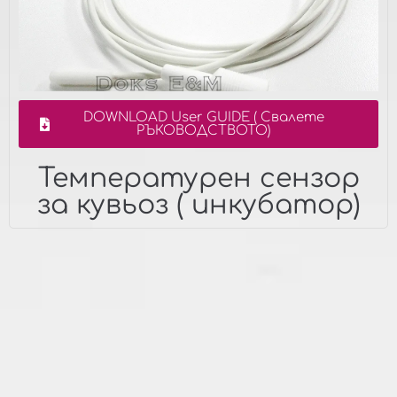
DOWNLOAD User GUIDE ( Свалете
РЪКОВОДСТВОТО)
Температурен сензор
за кувьоз ( инкубатор)