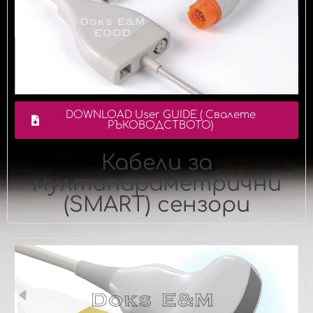
DOWNLOAD User GUIDE ( Свалете
РЪКОВОДСТВОТО)
Кабели за
мултипараметрични
(SMART) сензори