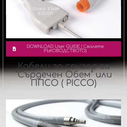
DOWNLOAD User GUIDE ( Свалете
РЪКОВОДСТВОТО)
Кабели за сензор за
"Сърдечен Обем" или
ППСО ( PICCO)