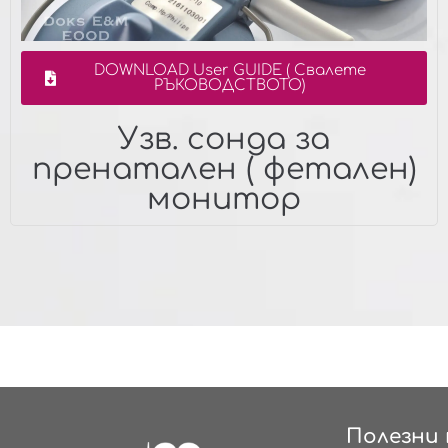
DOWNLOAD User GUIDE ( Свалете
РЪКОВОДСТВОТО)
Узв. сонда за
пренатален ( фетален)
монитор
Полезни 