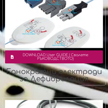
DOWNLOAD User GUIDE ( Свалете
РЪКОВОДСТВОТО)
Еднократни електроди
за Дефибрилация