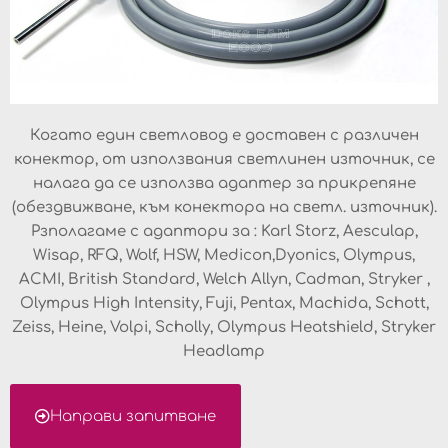
Когато един светловод е доставен с различен
конектор, от използвания светлинен източник, се
налага да се използва адаптер за прикрепяне
(обездвижване, към конектора на светл. източник).
Рзполагаме с адаптори за : Karl Storz, Aesculap,
Wisap, RFQ, Wolf, HSW, Medicon,Dyonics, Olympus,
ACMI, British Standard, Welch Allyn, Cadman, Stryker ,
Olympus High Intensity, Fuji, Pentax, Machida, Schott,
Zeiss, Heine, Volpi, Scholly, Olympus Heatshield, Stryker
Headlamp
Направи запитване