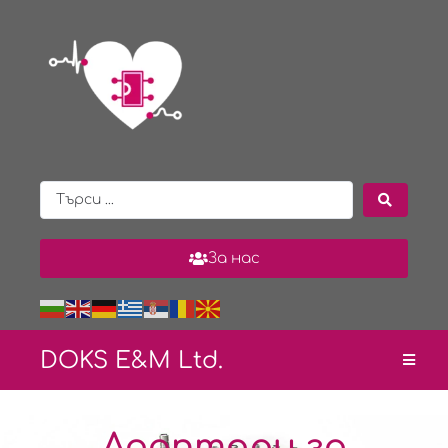
За нас
DOKS E&
M Ltd.
Адаптори за