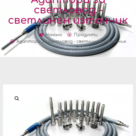
светловод -
светлинен източник
Начало
Продукти
Адаптори за светловод - светлинен източник