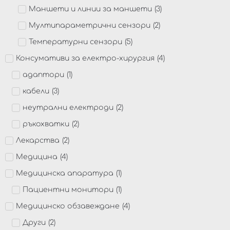
Маншети и линии за маншети
(
3
)
Мултипараметрични сензори
(
2
)
Температурни сензори
(
5
)
Консумативи за електро-хирургия
(
4
)
адаптори
(
1
)
кабели
(
3
)
неутрални електроди
(
2
)
ръкохватки
(
2
)
Лекарства
(
2
)
Медицина
(
4
)
Медицинска апаратура
(
1
)
Пациентни монитори
(
1
)
Медицинско обзавеждане
(
4
)
Други
(
2
)