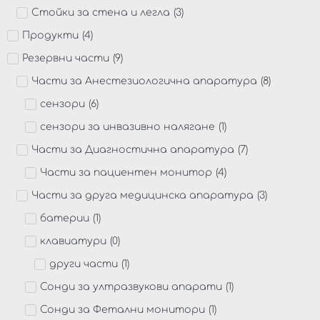
Стойки за стена и легла
(
3
)
Продукти
(
4
)
Резервни части
(
9
)
Части за Анестезиологична апаратура
(
8
)
сензори
(
6
)
сензори за инвазивно налягане
(
1
)
Части за Диагностична апаратура
(
7
)
Части за пациентен монитор
(
4
)
Части за друга медицинска апаратура
(
3
)
батерии
(
1
)
клавиатури
(
0
)
други части
(
1
)
Сонди за ултразвукови апарати
(
1
)
Сонди за Фетални монитори
(
1
)