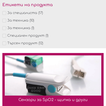
Етикети на продукта
За специалиста
(
17
)
За техника
(
10
)
За техникка
(
1
)
Специален продукт
(
1
)
Търсен продукт
(
12
)
Сензори за SpO2 - щипка и други