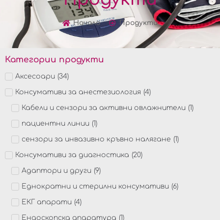
Начало
Продукти
Категории продукти
Аксесоари
(
34
)
Консумативи за анестезиология
(
4
)
Кабели и сензори за активни овлажнители
(
1
)
пациентни линии
(
1
)
сензори за инвазивно кръвно налягане
(
1
)
Консумативи за диагностика
(
20
)
Адаптори и други
(
9
)
Еднократни и стерилни консумативи
(
6
)
ЕКГ апарати
(
4
)
Ендоскопска апаратура
(
1
)