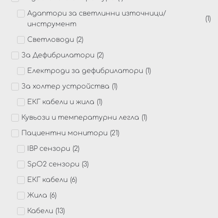
Адаптори за светлинни източници/
(
1
)
инструмент
Светловоди
(
2
)
За Дефибрилатори
(
2
)
Електроди за дефибрилатори
(
1
)
За холтер устройства
(
1
)
ЕКГ кабели и жила
(
1
)
Кувьози и температурни легла
(
1
)
Пациентни монитори
(
21
)
IBP сензори
(
2
)
SpO2 сензори
(
3
)
ЕКГ кабели
(
6
)
Жила
(
6
)
Кабели
(
13
)