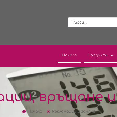
Начало
Продукти
ации, връщане и
Начало
Рекламации и замяна