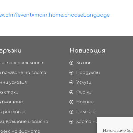
dex.cfm?event=main.home.chooseLanguage
връзки
Навигация
 за поверителност
За нас
а ползване на сайта
Продукти
нни условия
Услуги
а стоки
Фирми
а плащане
Новини
а доставка
Полезно
и, връщане и замяна
Карта на сайта
Използваме би
одекс на фирмата