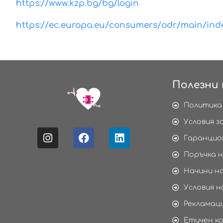
https://www.kzp.bg/bg/login
https://ec.europa.eu/consumers/odr/main/in
Полезни 
Политика
Условия з
Гаранцио
Поръчка н
Начини н
Условия н
Рекламаци
Етичен к