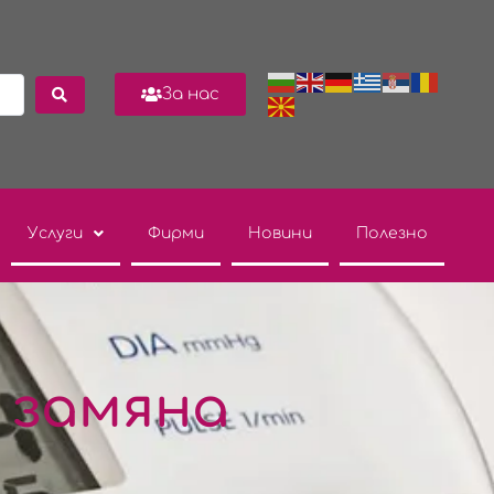
За нас
Услуги
Фирми
Новини
Полезно
 замяна