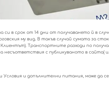
си в срок от 14 дни от получаването й в случай
овския му вид. В такъв случай сумата за сток
ере Клиентът). Транспортните разходи по полу
е за несъответствия с публикуваното в сайта(
щи Условия и допълнителни питания, може да с