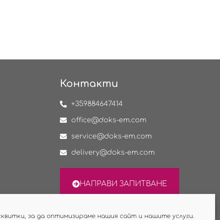
Контакти
+359884647414
office@doks-em.com
service@doks-em.com
delivery@doks-em.com
НАПРАВИ ЗАПИТВАНЕ
сквитки, за да оптимизираме нашия сайт и нашите услуги.