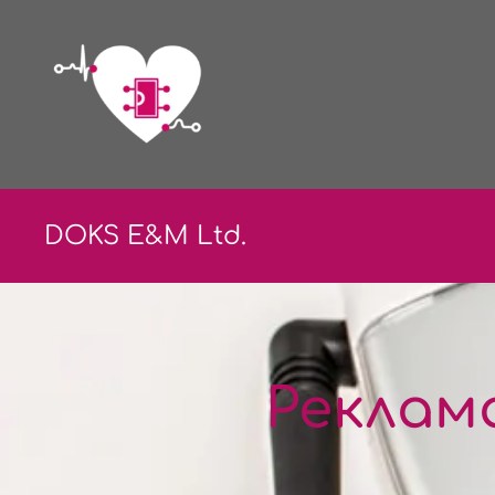
DOKS E&
M Ltd.
Реклам