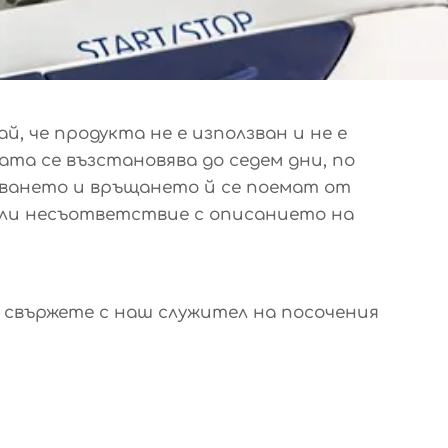
, че продукта не е използван и не е
ата се възстановява до седем дни, по
чаването и връщането й се поемат от
 или несъответствие с описанието на
е свържете с наш служител на посочения