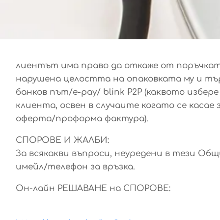
лиентът има право да откаже от поръчката 
нарушена целостта на опаковката му и търг
банков път/е-pay/ blink P2P (каквото изб
клиента, освен в случаите когато се каса
оферта/проформа фактура).
СПОРОВЕ И ЖАЛБИ:
За всякакви въпроси, неуредени в тези Об
имейл/телефон за връзка.
Он-лайн РЕШАВАНЕ на СПОРОВЕ: