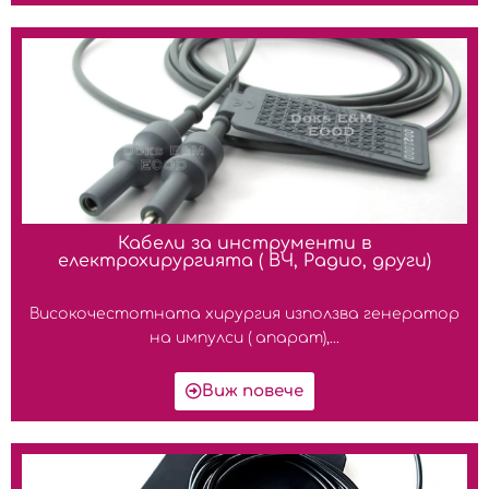
Кабели за инструменти в
електрохирургията ( ВЧ, Радио, други)
Високочестотната хирургия използва генератор
на импулси ( апарат),...
Виж повече