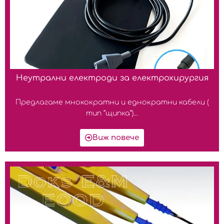
Неутрални електроди за електрохирургия
Предлагаме мнокократни и еднократни кабели (
тип “щипка”)...
Виж повече