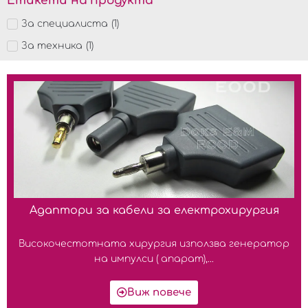
Етикети на продукта
За специалиста
(
1
)
За техника
(
1
)
Адаптори за кабели за електрохирургия
Високочестотната хирургия използва генератор
на импулси ( апарат),...
Виж повече