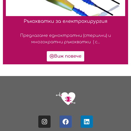
Ръкохватки за електрохирургия
Предлагаме едноктратни (стерилни) и
многократни ръкохватки ( с...
Виж повече