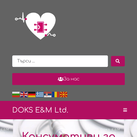
За нас
DOKS E&
M Ltd.
Консумативи за