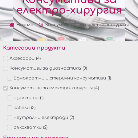
електро-хирургия
Начало
Консумативи за електро-хирургия
Категории продукти
Аксесоари
(
4
)
Консумативи за диагностика
(
0
)
Еднократни и стерилни консумативи
(
1
)
Консумативи за електро-хирургия
(
4
)
адаптори
(
1
)
кабели
(
3
)
неутрални електроди
(
2
)
ръкохватки
(
2
)