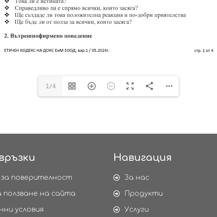
1/4
връзки
Навигация
 за поверителност
За нас
а ползване на сайта
Продукти
нни условия
Услуги