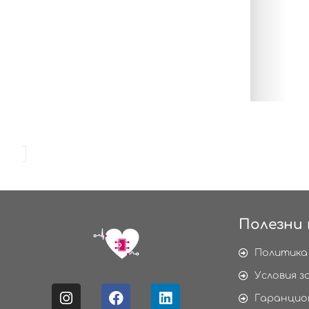
Полезни 
Политика
Условия з
Гаранцио