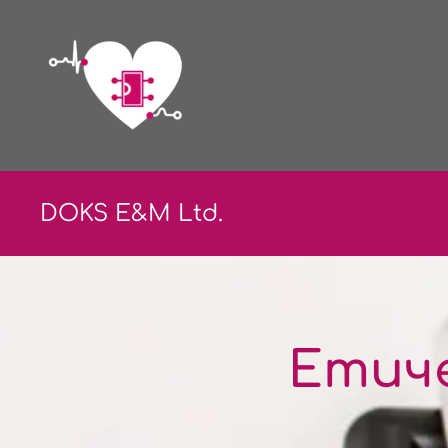
DOKS E&
M Ltd.
Етиче