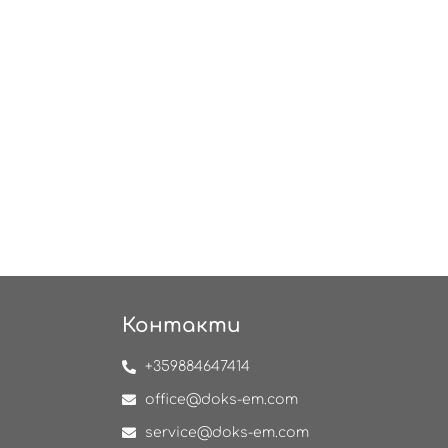
Контакти
+359884647414
office@doks-em.com
service@doks-em.com