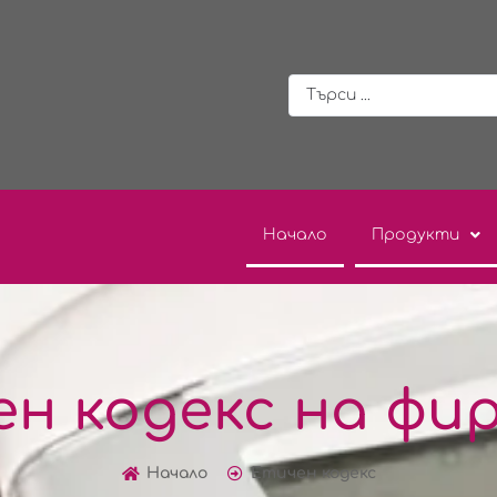
Начало
Продукти
н кодекс на ф
Начало
Етичен кодекс