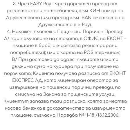
3. Чрез EASY Pay – чрез директен превод от
регистрирани потребители, към КИН номер на
Дружеството (или превод към IBAN сметката на
Дружеството в e-Pay).
4. Наложен платеж с Пощенски Паричен Превод:
A/ при получаване на стоката, в ОФИС на ЕКОНТ –
плащане в брой; с e-coints(за регистрирани
потребители); или с карта на POS терминал;
B/ При доставка до адрес: плащате цялата
дължима сума на куриера при получаване на
поръчката; Клиента получава разписка от ЕКОНТ
ЕКСПРЕС АД, като лицензиран оператор за
извършване на пощенски парични преводи, по
смисъла на Закона за пощенските услуги.
Клиентът запазва тази разписка, която замества
касова бележка в доказателство за извършеното
плащане, съгласно Наредба №H-18 /13.12.2006!