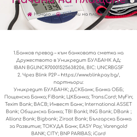
Начало
Начини на плащане
1.Банков превод – към банковата сметка на
Дружеството в Уникредит БУЛБАНК АД:
IBAN BGUNCR70001525638206, BIC: UNCRBGSF
2. Чрез Blink Р2Р – https://www.blinkpay.bg/,
партньори:
Уникредит БУЛБАНК; ДСКБанк; Банка ОББ;
Пощенска Банка; FiBank; ЦКБанка; Trans.Card; MyFin;
Texim Bank; BACB; Инвест Банк; International ASSET
Bank; Общинска Банка; TBI Bankl; ING Bank; DBank ;
Allianz Bank; Bigbank; Ziraat Bank; Българска Банка
за Развитие; ТОКУДА Банк; EASY Pay; Varengold
BANK; CITY; BNP PARIBAS; iCard