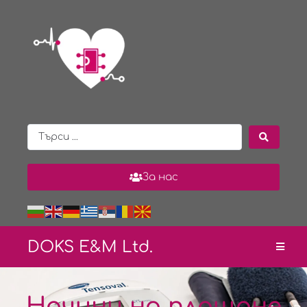
За нас
DOKS E&
M Ltd.
Начини на плащане