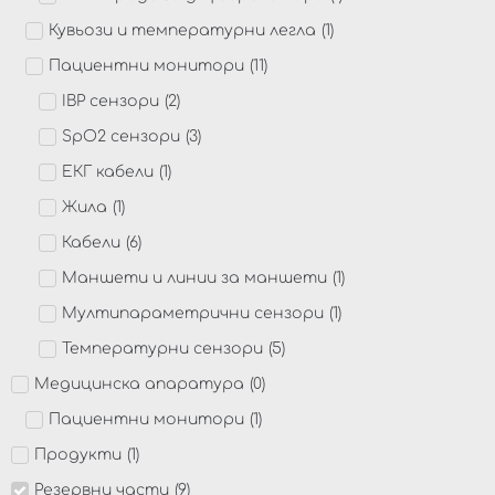
Кувьози и температурни легла
(
1
)
Пациентни монитори
(
11
)
IBP сензори
(
2
)
SpO2 сензори
(
3
)
ЕКГ кабели
(
1
)
Жила
(
1
)
Кабели
(
6
)
Маншети и линии за маншети
(
1
)
Мултипараметрични сензори
(
1
)
Температурни сензори
(
5
)
Медицинска апаратура
(
0
)
Пациентни монитори
(
1
)
Продукти
(
1
)
Резервни части
(
9
)