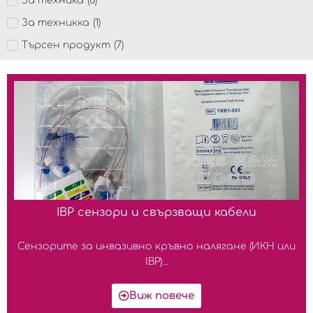
За техника
(
6
)
За техникка
(
1
)
Търсен продукт
(
7
)
IBP сензори и свързващи кабели
Сензорите за инвазивно кръвно налягане (ИКН или
IBP)...
Виж повече