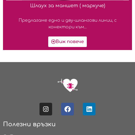
Шлаух за маншет ( маркуче)
Предлагаме едно и дву-шлангови линии, с
конектори към...
Виж повече
Полезни връзки