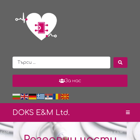
За нас
DOKS E&
M Ltd.
Резервни части