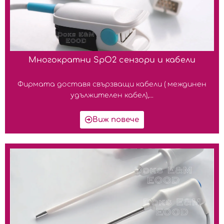
Многократни SpO2 сензори и кабели
Фирмата доставя свързващи кабели ( междинен
удължителен кабел),...
Виж повече