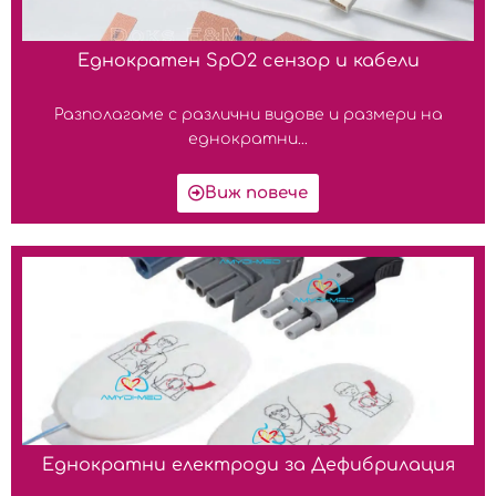
Еднократен SpO2 сензор и кабели
Разполагаме с различни видове и размери на
еднократни...
Виж повече
Еднократни електроди за Дефибрилация