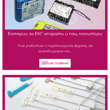
Батерии за ЕКГ апарати и пац. монитори
Ние работим с партньорска фирма, за
асемблиране на...
Виж повече