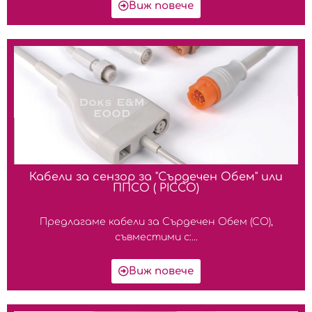
Виж повече
Кабели за сензор за "Сърдечен Обем" или
ППСО ( PICCO)
Предлагаме кабели за Сърдечен Обем (СО),
съвместими с:...
Виж повече