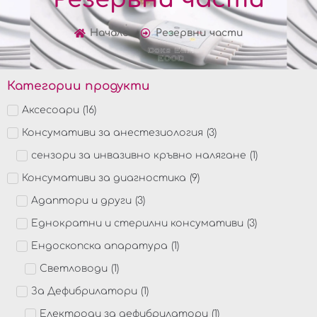
Начало
Резервни части
Категории продукти
Аксесоари
(
16
)
Консумативи за анестезиология
(
3
)
сензори за инвазивно кръвно налягане
(
1
)
Консумативи за диагностика
(
9
)
Адаптори и други
(
3
)
Еднократни и стерилни консумативи
(
3
)
Ендоскопска апаратура
(
1
)
Светловоди
(
1
)
За Дефибрилатори
(
1
)
Електроди за дефибрилатори
(
1
)