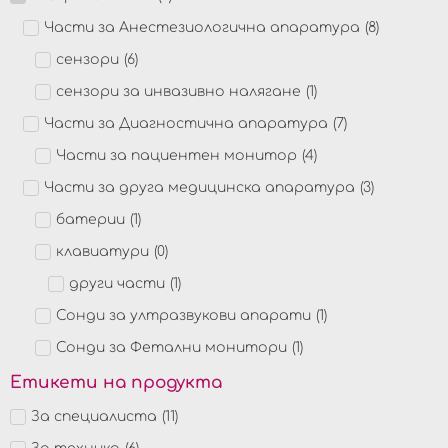
Части за Анестезиологична апаратура
(
8
)
сензори
(
6
)
сензори за инвазивно налягане
(
1
)
Части за Диагностична апаратура
(
7
)
Части за пациентен монитор
(
4
)
Части за друга медицинска апаратура
(
3
)
батерии
(
1
)
клавиатури
(
0
)
други части
(
1
)
Сонди за ултразвукови апарати
(
1
)
Сонди за Фетални монитори
(
1
)
Етикети на продукта
За специалиста
(
11
)