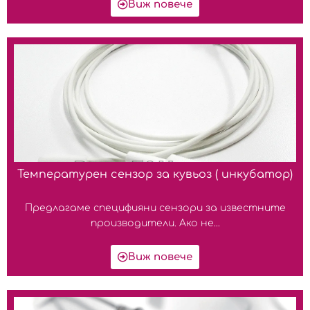
Виж повече
Температурен сензор за кувьоз ( инкубатор)
Предлагаме специфияни сензори за известните
производители. Ако не...
Виж повече