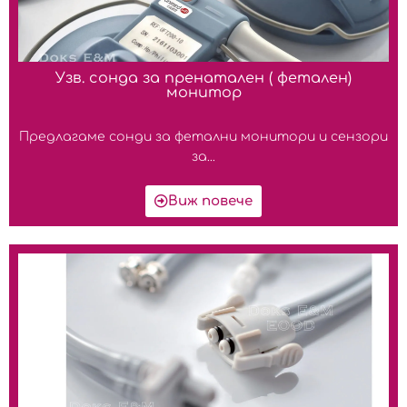
Узв. сонда за пренатален ( фетален)
монитор
Предлагаме сонди за фетални монитори и сензори
за...
Виж повече