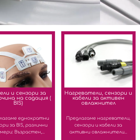
ели и сензори за
Нагреватели, сензори и
очина на садация (
кабели за активен
BIS)
овлажнител
лагаме еднократни
Предлагаме нагреватели,
ори за BIS, различни
сензори и кабели за
мери: Възрастен,...
активни овлажнители...