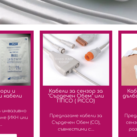
зори и
Кабели за сензор за
Каб
и кабели
"Сърдечен Обем" или
дълб
ППСО ( PICCO)
 инвазивно
Предлагаме кабели за
Пред
не (ИКН или
Сърдечен Обем (СО),
сенз
..
съвместими с:...
раз