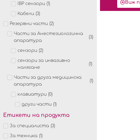
Виж п
IBP сензори
(
1
)
Кабели
(
3
)
Резервни части
(
2
)
Части за Анестезиологична
(
3
)
апаратура
сензори
(
2
)
сензори за инвазивно
(
1
)
налягане
Части за друга медицинска
(
1
)
апаратура
клавиатури
(
0
)
други части
(
1
)
Етикети на продукта
За специалиста
(
3
)
За техника
(
1
)