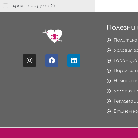
Търсен продукт
(
2
)
Полезни 
Политика
Условия з
Гаранцио
Поръчка н
Начини н
Условия н
Рекламаци
Етичен к