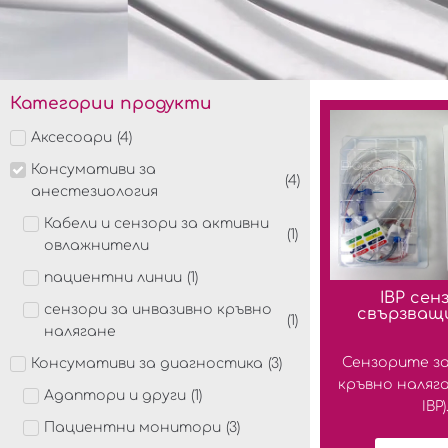
Категории продукти
Аксесоари
(
4
)
Консумативи за
(
4
)
анестезиология
Кабели и сензори за активни
(
1
)
овлажнители
пациентни линии
(
1
)
IBP сен
сензори за инвазивно кръвно
свързващ
(
1
)
налягане
Сензорите за
Консумативи за диагностика
(
3
)
кръвно наляга
Адаптори и други
(
1
)
IBP).
Пациентни монитори
(
3
)