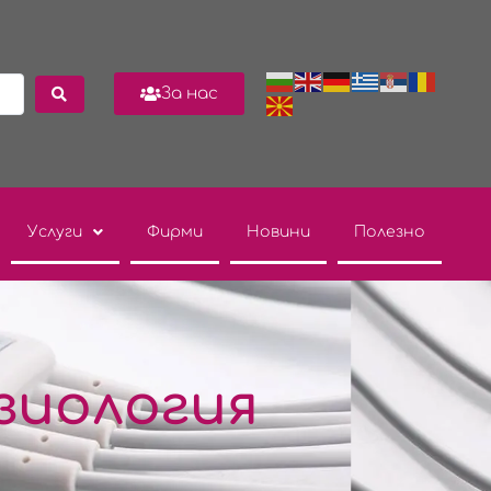
За нас
Услуги
Фирми
Новини
Полезно
зиология