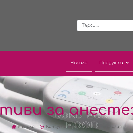
Начало
Продукти
тиви за анесте
Начало
Консумативи за анестезиология