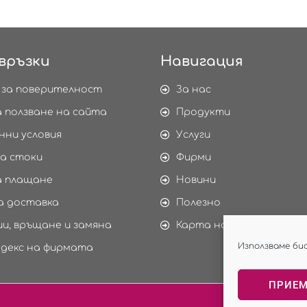
връзки
Навигация
 за поверителност
За нас
а ползване на сайта
Продукти
нни условия
Услуги
а стоки
Фирми
а плащане
Новини
а доставка
Полезно
и, връщане и замяна
Карта на сайта
Използваме би
одекс на фирмата
ПРИЕ