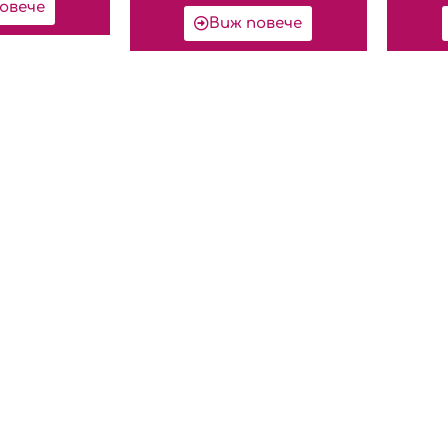
овече
Виж повече