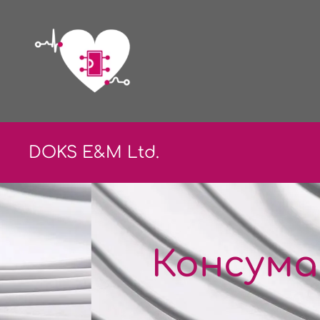
DOKS E&
M Ltd.
Консума