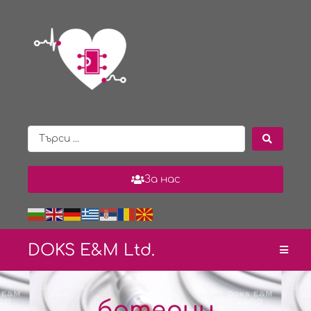
За нас
DOKS E&
M Ltd.
батерии