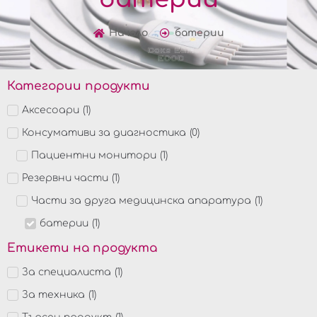
Начало
батерии
Категории продукти
Аксесоари
(
1
)
Консумативи за диагностика
(
0
)
Пациентни монитори
(
1
)
Резервни части
(
1
)
Части за друга медицинска апаратура
(
1
)
батерии
(
1
)
Етикети на продукта
За специалиста
(
1
)
За техника
(
1
)