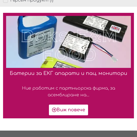
Търсен продукт
(
1
)
Батерии за ЕКГ апарати и пац. монитори
Ние работим с партньорска фирма, за
асемблиране на...
Виж повече