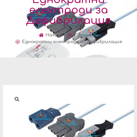
електроди за
Дефибрилация
Начало
Продукти
Еднократни електроди за Дефибрилация