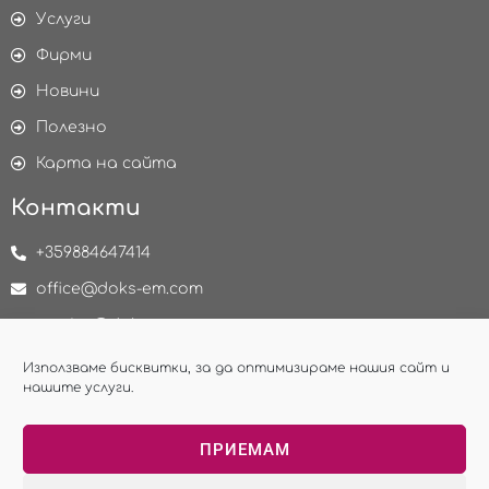
Услуги
Фирми
Новини
Полезно
Карта на сайта
Контакти
+359884647414
office@doks-em.com
service@doks-em.com
delivery@doks-em.com
Използваме бисквитки, за да оптимизираме нашия сайт и
нашите услуги.
НАПРАВИ ЗАПИТВАНЕ
ПРИЕМАМ