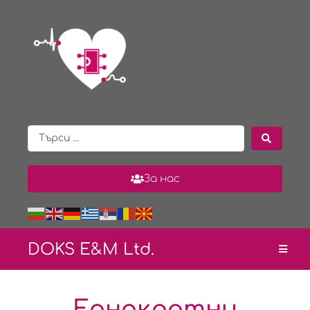
За нас
DOKS E&
M Ltd.
Еднократни