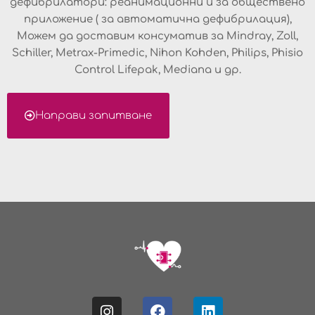
дефибрилатори: реанимационни и за обществено
приложение ( за автоматична дефибрилация),
Можем да доставим консуматив за Mindray, Zoll,
Schiller, Metrax-Primedic, Nihon Kohden, Philips, Phisio
Control Lifepak, Mediana и др.
Направи запитване