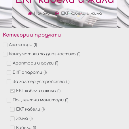
Начало
ЕКГ кабели и жила
Категории продукти
Аксесоари
(
1
)
Консумативи за диагностика
(
1
)
Адаптори и други
(
1
)
ЕКГ апарати
(
1
)
За холтер устройства
(
1
)
ЕКГ кабели и жила
(
1
)
Пациентни монитори
(
1
)
ЕКГ кабели
(
1
)
Жила
(
1
)
Кабели
(
1
)