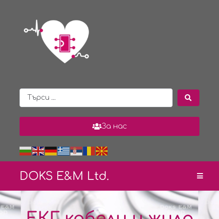
За нас
DOKS E&
M Ltd.
ЕКГ кабели и жила