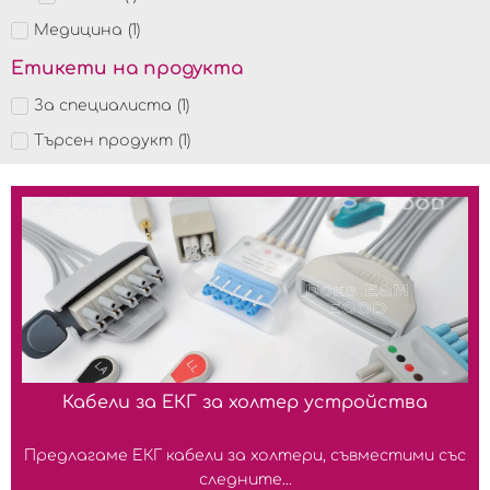
Медицина
(
1
)
Етикети на продукта
За специалиста
(
1
)
Търсен продукт
(
1
)
Кабели за ЕКГ за холтер устройства
Предлагаме ЕКГ кабели за холтери, съвместими със
следните...