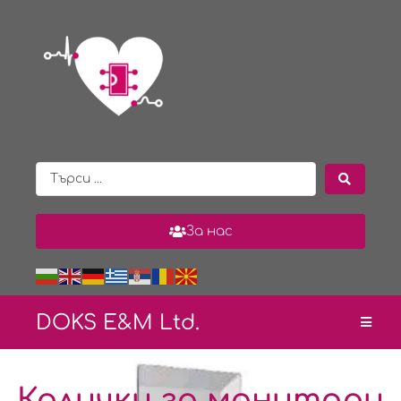
За нас
DOKS E&
M Ltd.
Колички за монитори