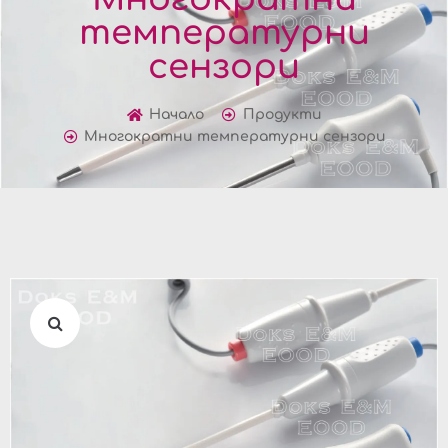
температурни
сензори
Начало
Продукти
Многократни температурни сензори