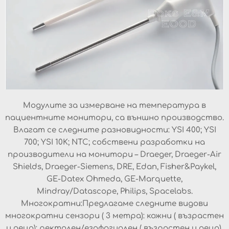
Модулите за измерване на температура в
пациентните монитори, са външно производство.
Влагат се следните разновидности: YSI 400; YSI
700; YSI 10K; NTC; собствени разработки на
производители на монитори – Draeger, Draeger-Air
Shields, Draeger-Siemens, DRE, Edan, Fisher&Paykel,
GE-Datex Ohmeda, GE-Marquette,
Mindray/Datascope, Philips, Spacelabs.
Многократни:Предлагаме следните видови
многократни сензори ( 3 метра): кожни ( възрастен
и деца); ректален/езофагиален ( възрастен и деца).