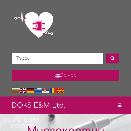
За нас
DOKS E&
M Ltd.
Многократни