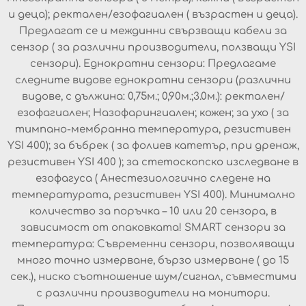
и деца); ректален/езофагиален ( възрастен и деца).
Предлагат се и междинни свързващи кабели за
сензор ( за различни производители, ползващи YSI
сензори). Еднократни сензори: Предлагаме
следните видове еднократни сензори (различни
видове, с дължина: 0,75м.; 0,90м.;3.0м.): ректален/
езофагиален; Назофарингиален; кожен; за ухо ( за
тимпано-мембранна температура, резистивен
YSI 400); за бъбрек ( за фолиев катетър, при дренаж,
резистивен YSI 400 ); за стетоскопско изследване в
езофагуса ( Анестезиологично следене на
температурата, резистивен YSI 400). Минимално
количество за поръчка – 10 или 20 сензора, в
зависимост от опаковката! SMART сензори за
температура: Съвременни сензори, позволяващи
много точно измерване, бързо измерване ( до 15
сек.), ниско съотношение шум/сигнал, съвместими
с различни производители на монитори.