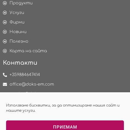
Продукти
Услуги
Фирми
Новини
Полезно
Карта на сайта
Контакти
+359884647414
office@doks-em.com
service@doks-em.com
delivery@doks-em.com
Използваме бисквитки, за да оптимизираме нашия сайт и
нашите услуги.
НАПРАВИ ЗАПИТВАНЕ
ПРИЕМАМ