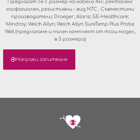
Предлагат се с размер на кабела 4м.: ректален/
езофагиален, резистивни – вид NTC . Съвместими
производители: Draeger; Alaris; GE-Healthcare;
Mindray; Welch Allyn; Welch Allyn SureTemp Plus Probe
Well (предлагаме и пълен комплект от този модел,
в 3 размера)
Направи запитване