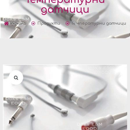
датчици
Начало
Продукти
Температурни датчици