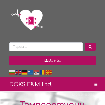
За нас
DOKS E&
M Ltd.
Температурни