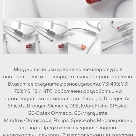
Модулите за измерване на температура в
пациентните монитори, са външно производство.
Влагат се следните разновидности: YSI 400; YSI
700; YSI 10K; NTC; собствени разработки на
производители на монитори – Draeger, Draeger-Air
Shields, Draeger-Siemens, DRE, Edan, Fisher&Paykel,
GE-Datex Ohmeda, GE-Marquette,
Mindray/Datascope, Philips, Spacelabs Многократни
сензори:Предлагаме следните видови
многократни сензори ( 3 метра): кожни ( възрастен