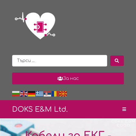
За нас
DOKS E&
M Ltd.
Кабели за ЕКГ -