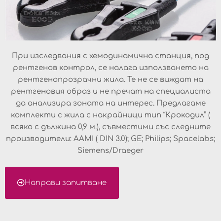
При изследвания с хемодинамична станция, под
рентгенов контрол, се налага използването на
рентгенопрозрачни жила. Те не се виждат на
рентгеновия образ и не пречат на специалиста
да анализира зоната на интерес. Предлагаме
комплекти с жила с накрайници тип “Крокодил” (
всяко с дължина 0,9 м.), съвместими със следните
производители: AAMI ( DIN 3.0); GE; Philips; Spacelabs;
Siemens/Draeger
Направи запитване