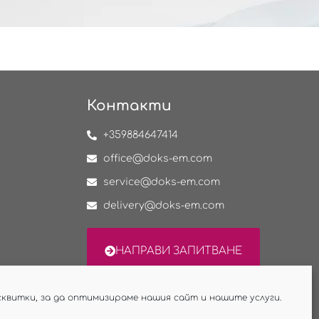
Контакти
+359884647414
office@doks-em.com
service@doks-em.com
delivery@doks-em.com
НАПРАВИ ЗАПИТВАНЕ
сквитки, за да оптимизираме нашия сайт и нашите услуги.