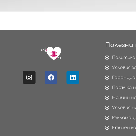
Полезни 
Политика
Условия з
Гаранцио
Поръчка н
Начини н
Условия н
Рекламаци
Етичен к