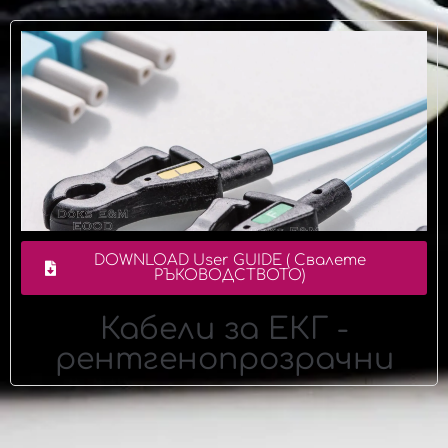
DOWNLOAD User GUIDE ( Свалете
РЪКОВОДСТВОТО)
Кабели за ЕКГ -
рентгенопрозрачни