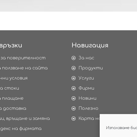
връзки
Навигация
 за поверителност
За нас
а ползване на сайта
Продукти
нни условия
Услуги
а стоки
Фирми
а плащане
Новини
а доставка
Полезно
и, връщане и замяна
Карта на сайта
Използваме би
одекс на фирмата