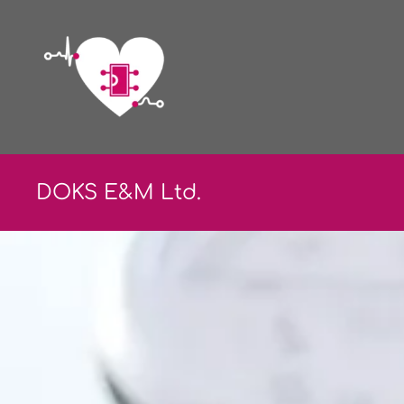
DOKS E&
M Ltd.