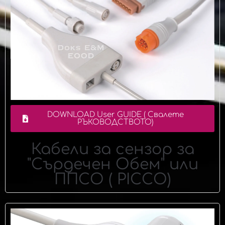
DOWNLOAD User GUIDE ( Свалете
РЪКОВОДСТВОТО)
Кабели за сензор за
"Сърдечен Обем" или
ППСО ( PICCO)