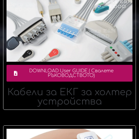
DOWNLOAD User GUIDE ( Свалете
РЪКОВОДСТВОТО)
Кабели за ЕКГ за холтер
устройства