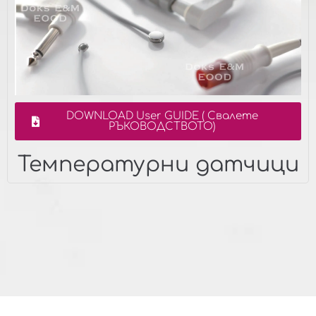
DOWNLOAD User GUIDE ( Свалете
РЪКОВОДСТВОТО)
Температурни датчици