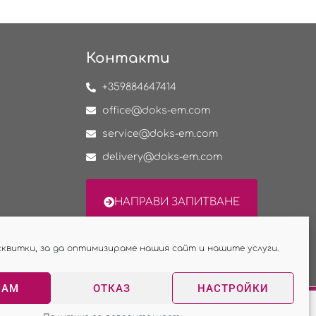
Контакти
+359884647414
office@doks-em.com
service@doks-em.com
delivery@doks-em.com
НАПРАВИ ЗАПИТВАНЕ
сквитки, за да оптимизираме нашия сайт и нашите услуги.
МАМ
ОТКАЗ
НАСТРОЙКИ
Изработка на сайт - WebsiteBuilderBG