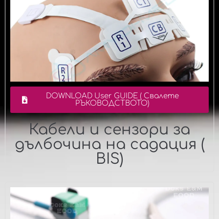
DOWNLOAD User GUIDE ( Свалете
РЪКОВОДСТВОТО)
Кабели и сензори за
дълбочина на садация (
BIS)