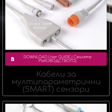
DOWNLOAD User GUIDE ( Свалете
РЪКОВОДСТВОТО)
Кабели за
мултипараметрични
(SMART) сензори