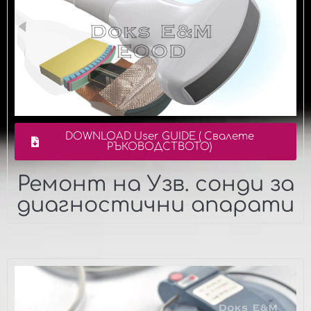
DOWNLOAD User GUIDE ( Свалете
РЪКОВОДСТВОТО)
Ремонт на Узв. сонди за
диагностични апарати