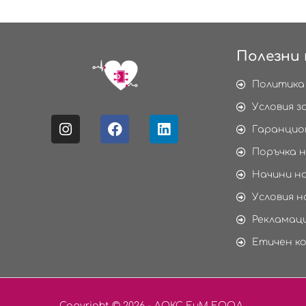
Полезни 
Политика
Условия з
Гаранцио
Поръчка н
Начини н
Условия н
Рекламаци
Етичен к
Copyright © 2026 - ДОКС ЕиМ ЕООД