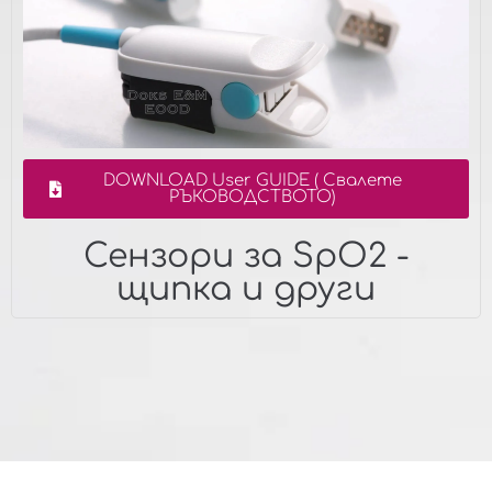
DOWNLOAD User GUIDE ( Свалете
РЪКОВОДСТВОТО)
Сензори за SpO2 -
щипка и други