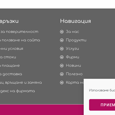
връзки
Навигация
 за поверителност
За нас
а ползване на сайта
Продукти
нни условия
Услуги
а стоки
Фирми
а плащане
Новини
а доставка
Полезно
и, връщане и замяна
Карта на сайта
Използваме би
одекс на фирмата
ПРИЕ