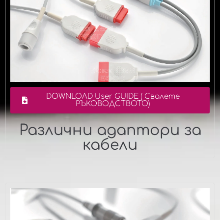
DOWNLOAD User GUIDE ( Свалете
РЪКОВОДСТВОТО)
Различни адаптори за
кабели