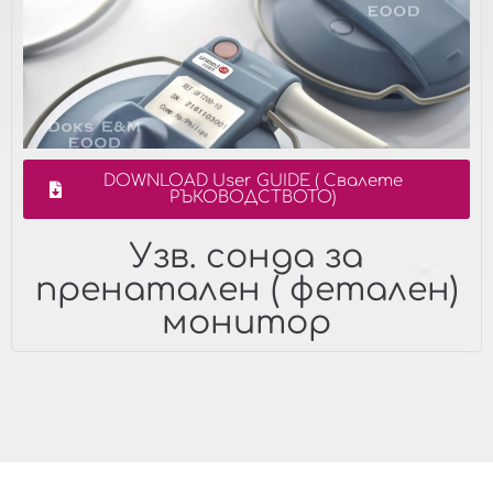
DOWNLOAD User GUIDE ( Свалете
РЪКОВОДСТВОТО)
Узв. сонда за
пренатален ( фетален)
монитор