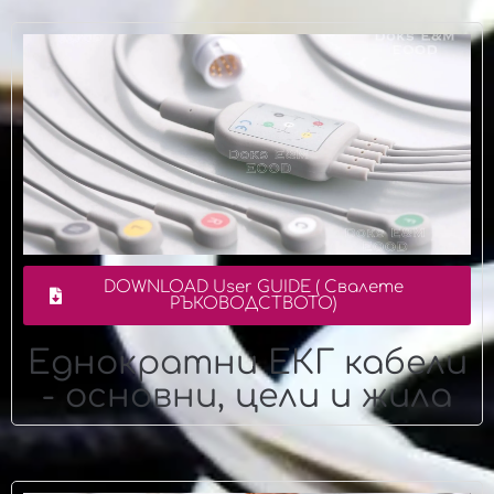
DOWNLOAD User GUIDE ( Свалете
РЪКОВОДСТВОТО)
Еднократни ЕКГ кабели
- основни, цели и жила