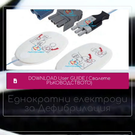
DOWNLOAD User GUIDE ( Свалете
РЪКОВОДСТВОТО)
Еднократни електроди
за Дефибрилация