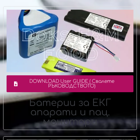
DOWNLOAD User GUIDE ( Свалете
РЪКОВОДСТВОТО)
Батерии за ЕКГ
апарати и пац.
монитори