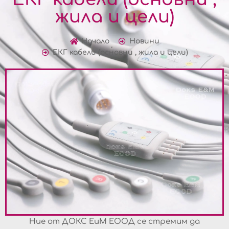
жила и цели)
Начало
Новини
ЕКГ кабели (основни , жила и цели)
Ние от ДОКС ЕиМ ЕООД се стремим да