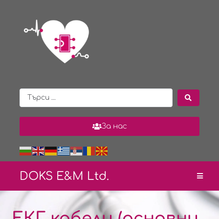
За нас
DOKS E&
M Ltd.
ЕКГ кабели (основни ,