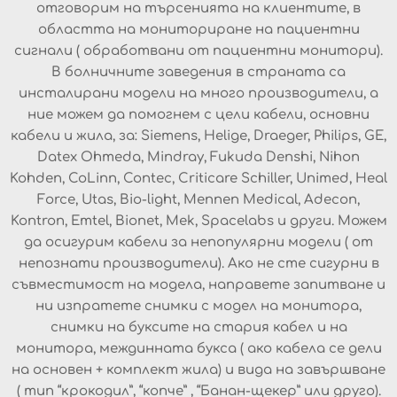
отговорим на търсенията на клиентите, в
областта на мониториране на пациентни
сигнали ( обработвани от пациентни монитори).
В болничните заведения в страната са
инсталирани модели на много производители, а
ние можем да помогнем с цели кабели, основни
кабели и жила, за: Siemens, Helige, Draeger, Philips, GE,
Datex Ohmeda, Mindray, Fukuda Denshi, Nihon
Kohden, CoLinn, Contec, Criticare Schiller, Unimed, Heal
Force, Utas, Bio-light, Mennen Medical, Adecon,
Kontron, Emtel, Bionet, Mek, Spacelabs и други. Можем
да осигурим кабели за непопулярни модели ( от
непознати производители). Ако не сте сигурни в
съвместимост на модела, направете запитване и
ни изпратете снимки с модел на монитора,
снимки на буксите на стария кабел и на
монитора, междинната букса ( ако кабела се дели
на основен + комплект жила) и вида на завършване
( тип “крокодил”, “копче” , “Банан-щекер” или друго).