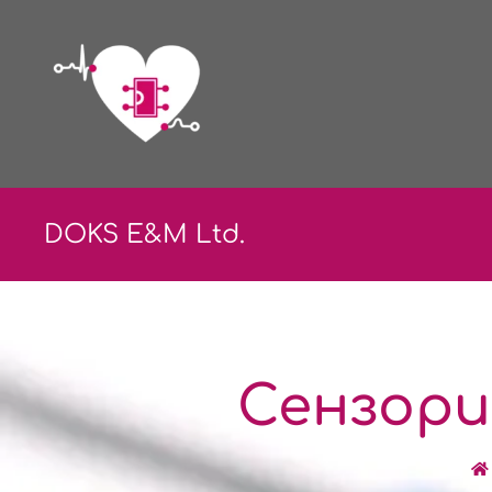
DOKS E&
M Ltd.
Сензори