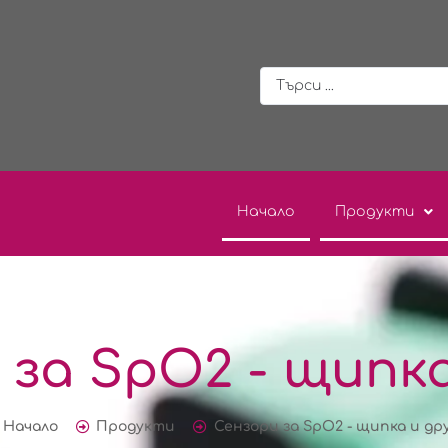
Начало
Продукти
 за SpO2 - щипка
Начало
Продукти
Сензори за SpO2 - щипка и др