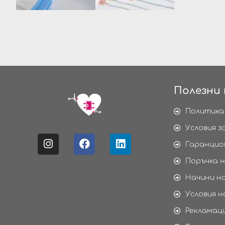
Полезни 
Политика
Условия з
Гаранцио
Поръчка н
Начини н
Условия н
Рекламаци