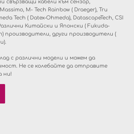
ни свързващи кабели към сензор,
Massimo, M- Tech Rainbow ( Draeger), Tru
hmeda Tech ( Datex-Ohmeda), DatascopeTech, CSI
), Различни Китайски и Японски ( Fukuda-
en) производители, други производители (
и).
лад с различни модели и можем да
мост. Не се колебайте да отправите
 ни!