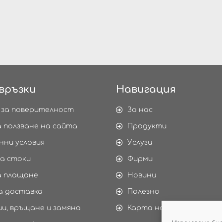
връзки
Навигация
 за поверителност
За нас
а ползване на сайта
Продукти
нни условия
Услуги
а стоки
Фирми
а плащане
Новини
а доставка
Полезно
и, връщане и замяна
Карта на сайта