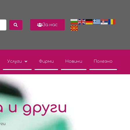
За нас
Услуги
Фирми
Новини
Полезно
 и други
уги