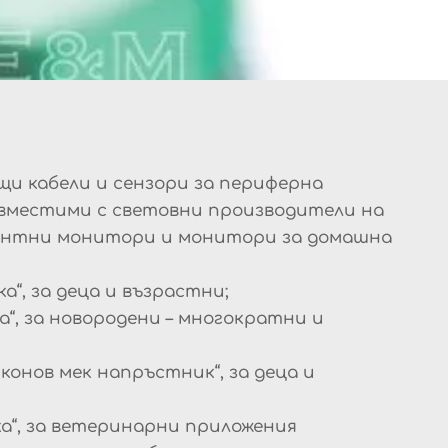
щи кабели и сензори за периферна
съвместими с световни производители на
нтни монитори и монитори за домашна
а“, за деца и възрастни;
а“, за новородени – многократни и
конов мек напръстник“, за деца и
а“, за ветеринарни приложения