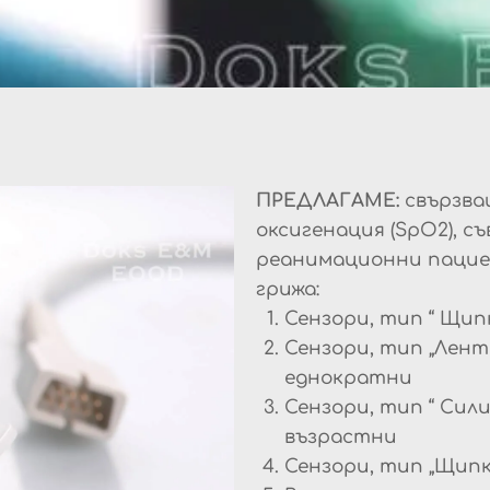
ПРЕДЛАГАМЕ:
свързва
оксигенация (SpO2), 
реанимационни пацие
грижа:
Сензори, тип “ Щипк
Сензори, тип „Лент
еднократни
Сензори, тип “ Сили
възрастни
Сензори, тип „Щипк