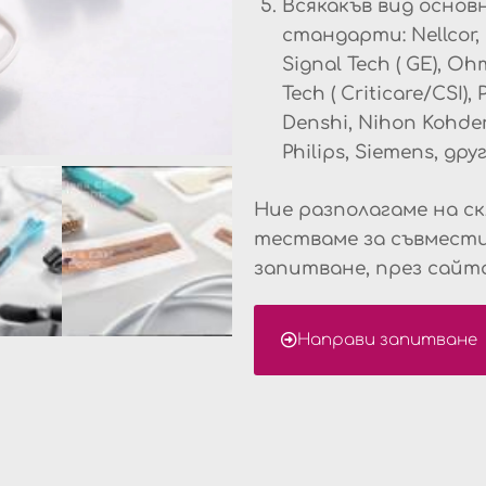
Всякакъв вид основ
стандарти: Nellcor, 
Signal Tech ( GE), O
Tech ( Criticare/CSI
Denshi, Nihon Kohd
Philips, Siemens, друг
Ние разполагаме на ск
тестваме за съвмести
запитване, през сайта
Направи запитване