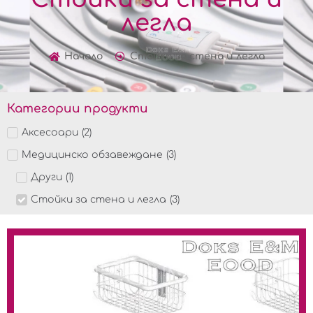
легла
Начало
Стойки за стена и легла
Категории продукти
Аксесоари
(
2
)
Медицинско обзавеждане
(
3
)
Други
(
1
)
Стойки за стена и легла
(
3
)