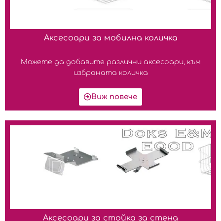
Аксесоари за мобилна количка
Можете да добавите различни аксесоари, към
избраната количка
Виж повече
Аксесоари за стойка за стена