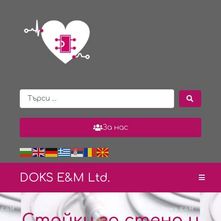
За нас
DOKS E&
M Ltd.
Стойки за стена и