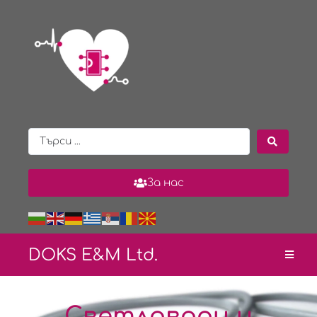
За нас
DOKS E&
M Ltd.
Светловоди и