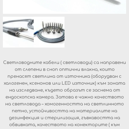
Светловодните кабели ( светловоди) са направени
от слепени в сноп оптични влакна, които
пренасят светлина от източника (оборудван с
халогенен, ксенонов или LED източник) към зоната
на изследване, където образът се заснема от
ендоскопска камера. Затова е чажно качеството
на светловода – хомогенността на светлинното
петно, устойчивостта на материалите на
дезинфекция и стерилизация, гъвкавостта на
обвивката, качеството на конекторите ( към