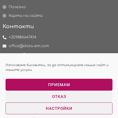
Полезно
Карта на сайта
Контакти
+359884647414
office@doks-em.com
service@doks-em.com
delivery@doks-em.com
Използваме бисквитки, за да оптимизираме нашия сайт и
нашите услуги.
НАПРАВИ ЗАПИТВАНЕ
ПРИЕМАМ
ОТКАЗ
Copyright © 2026 - ДОКС ЕиМ ЕООД
НАСТРОЙКИ
Изработка на сайт - WebsiteBuilderBG