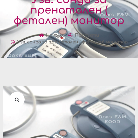
пренатален (
фетален) монитор
Начало
Продукти
Узв. сонда за пренатален ( фетален) монитор