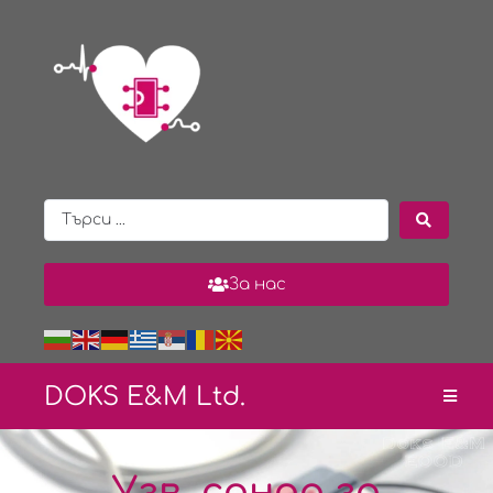
За нас
DOKS E&
M Ltd.
Узв. сонда за