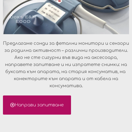
Предлагаме сонди за фетални монитори и сензори
за родилна активност – различни производители.
Ако не сте сигурни във вида на аксесоара,
направете запитване и ни изпратете снимки: на
буксата към апарата, на стария консуматив, на
конекторите към апарата и от кабела на
консуматива.
Направи запитване