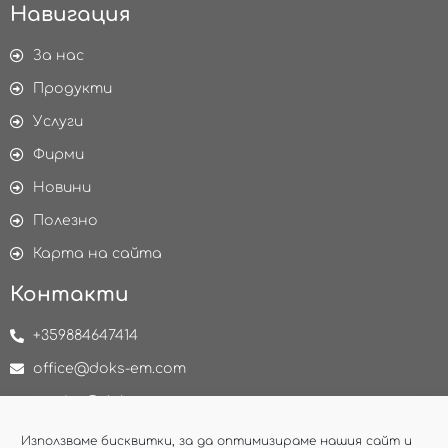
Навигация
За нас
Продукти
Услуги
Фирми
Новини
Полезно
Карта на сайта
Контакти
+359884647414
office@doks-em.com
service@doks-em.com
delivery@doks-em.com
Използваме бисквитки, за да оптимизираме нашия сайт и