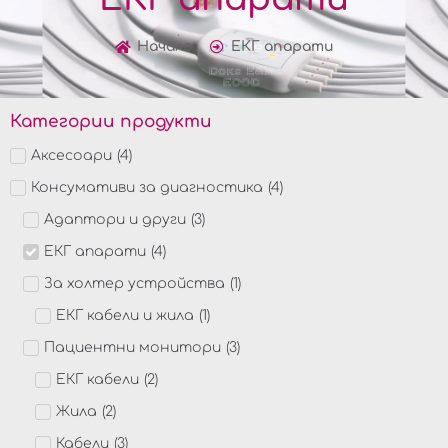
Начало
ЕКГ апарати
Категории продукти
Аксесоари
(
4
)
Консумативи за диагностика
(
4
)
Адаптори и други
(
3
)
ЕКГ апарати
(
4
)
За холтер устройства
(
1
)
ЕКГ кабели и жила
(
1
)
Пациентни монитори
(
3
)
ЕКГ кабели
(
2
)
Жила
(
2
)
Кабели
(
3
)