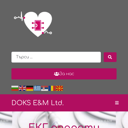
За нас
DOKS E&
M Ltd.
ЕКГ апарати