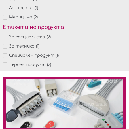
Лекарства
(
1
)
Медицина
(
2
)
Етикети на продукта
За специалиста
(
2
)
За техника
(
1
)
Специален продукт
(
1
)
Търсен продукт
(
2
)