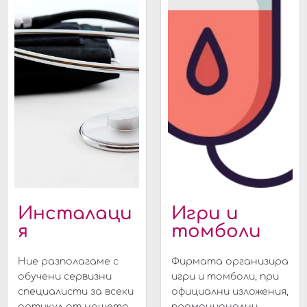
Инсталаци
Игри и
я
томболи
Ние разполагаме с
Фирмата организира
обучени сервизни
игри и томболи, при
специалисти за всеки
официални изложения,
артикул от нашето
промоционални