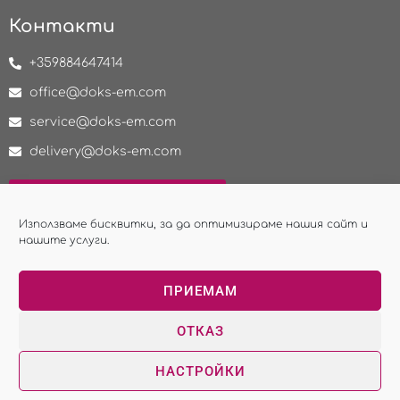
Контакти
+359884647414
office@doks-em.com
service@doks-em.com
delivery@doks-em.com
НАПРАВИ ЗАПИТВАНЕ
Използваме бисквитки, за да оптимизираме нашия сайт и
нашите услуги.
ПРИЕМАМ
Copyright © 2026 - ДОКС ЕиМ ЕООД
ОТКАЗ
Изработка на сайт - WebsiteBuilderBG
НАСТРОЙКИ