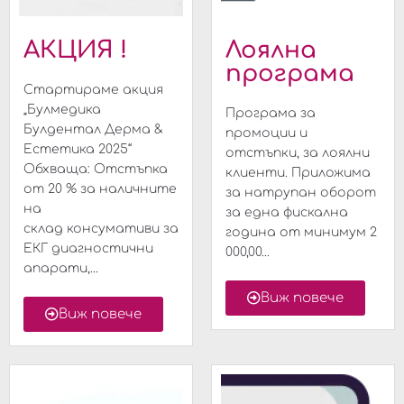
АКЦИЯ !
Лоялна
програма
Стартираме акция
„Булмедика
Програма за
Булдентал Дерма &
промоции и
Естетика 2025“
отстъпки, за лоялни
Обхваща: Отстъпка
клиенти. Приложима
от 20 % за наличните
за натрупан оборот
на
за една фискална
склад консумативи за
година от минимум 2
ЕКГ диагностични
000,00...
апарати,...
Виж повече
Виж повече