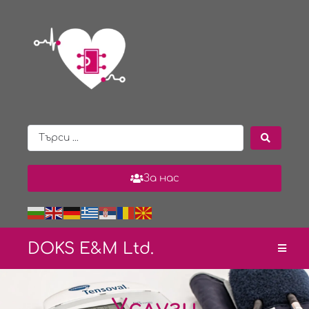
За нас
DOKS E&
M Ltd.
Услуги