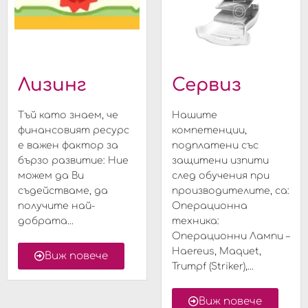
Лизинг
Сервиз
Тъй като знаем, че
Нашите
финансовият ресурс
компетенции,
е важен фактор за
подплатени със
бързо развитие: Ние
защитени изпити
можем да Ви
след обучения при
съдействаме, да
производителите, са:
получите най-
Операционна
добрата...
техника:
Операционни Лампи –
Haereus, Maquet,
Виж повече
Trumpf (Striker),...
Виж повече