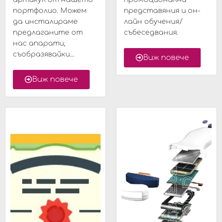
портфолио. Можем
представяния и он-
да инсталираме
лайн обучения/
предлаганите от
събеседвания.
нас апарати,
съобразявайки...
Виж повече
Виж повече