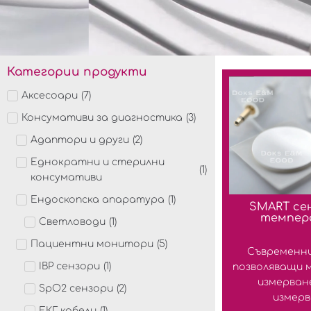
Категории продукти
Аксесоари
(
7
)
Консумативи за диагностика
(
3
)
Адаптори и други
(
2
)
Еднократни и стерилни
(
1
)
консумативи
Ендоскопска апаратура
(
1
)
SMART се
темпер
Светловоди
(
1
)
Пациентни монитори
(
5
)
Съвременни
IBP сензори
(
1
)
позволяващи 
измерване
SpO2 сензори
(
2
)
измерва
ЕКГ кабели
(
1
)