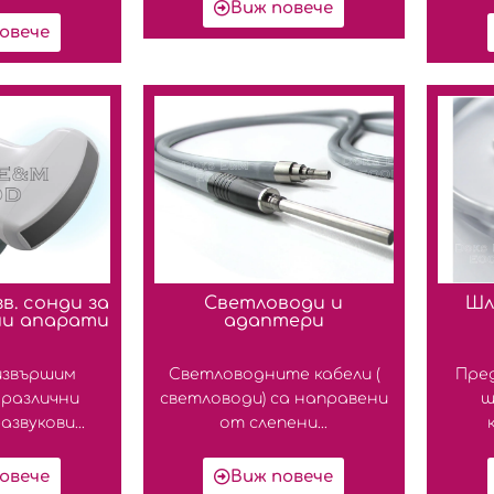
Виж повече
овече
в. сонди за
Светловоди и
Шл
ни апарати
адаптери
извършим
Светловодните кабели (
Пред
различни
светловоди) са направени
ш
звукови...
от слепени...
овече
Виж повече