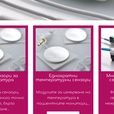
нзори за
Еднократни
Мн
атура
температурни сензори
с
 сензори,
Модулите за измерване на
Ф
много точно
температура в
с
, бързо
пациентните монитори,...
меж
не...