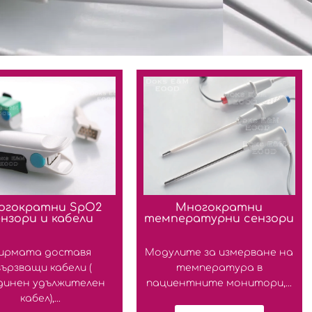
огократни SpO2
Многократни
ензори и кабели
температурни сензори
ирмата доставя
Модулите за измерване на
вързващи кабели (
температура в
динен удължителен
пациентните монитори,...
кабел),...