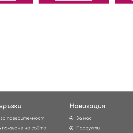
връзки
Навигация
 за поверителност
За нас
а ползване на сайта
Продукти