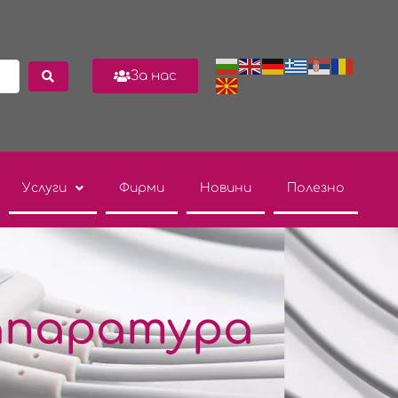
За нас
Услуги
Фирми
Новини
Полезно
апаратура