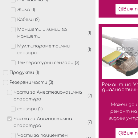
Виж п
Жила
(
1
)
Кабели
(
2
)
Маншети и линии за
(
1
)
маншети
Мултипараметрични
(
1
)
сензори
Температурни сензори
(
3
)
Продукти
(
1
)
Резервни части
(
3
)
Ремонт на Уз
диагностич
Части за Анестезиологична
(
2
)
апаратура
Можем да 
сензори
(
2
)
ремонт на 
видове ултра
Части за Диагностична
(
7
)
апаратура
Виж п
Части за пациентен