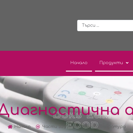
Начало
Продукти
 Диагностична 
Начало
Части за Диагностична апаратура