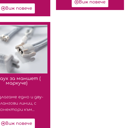
Виж повече
Виж повече
аух за маншет (
маркуче)
лагаме едно и дву-
лангови линии, с
конектори към...
Виж повече