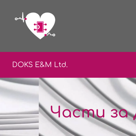
DOKS E&
M Ltd.
Части за