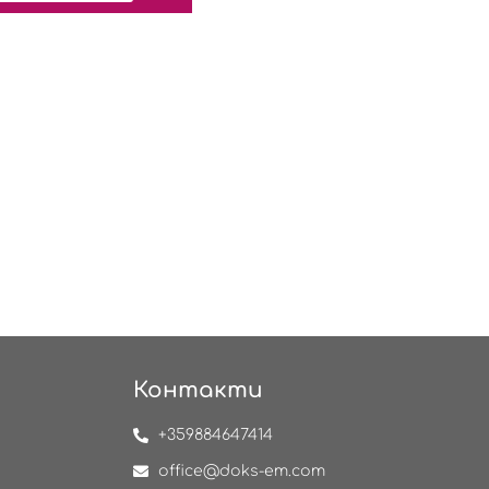
Контакти
+359884647414
office@doks-em.com