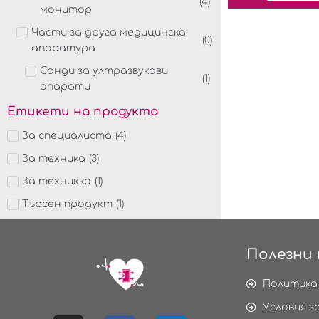
(
4
)
монитор
Части за друга медицинска
(
0
)
апаратура
Сонди за ултразвукови
(
1
)
апарати
Етикети на продукта
За специалиста
(
4
)
За техника
(
3
)
За техникка
(
1
)
Търсен продукт
(
1
)
Полезни 
Политика
Условия з