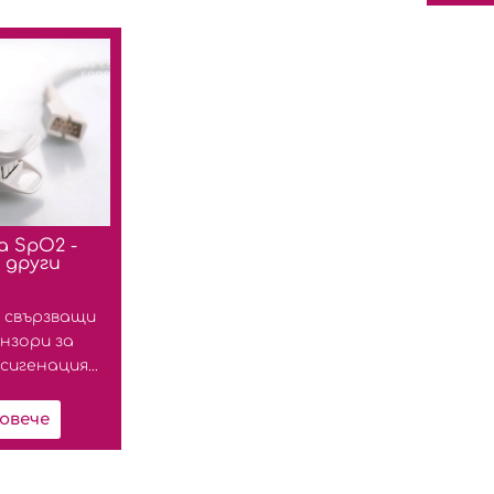
а SpO2 -
 други
 свързващи
ензори за
игенация...
овече