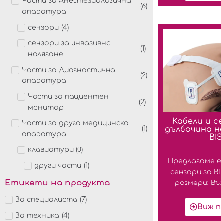
Части за Анестезиологична
(
6
)
апаратура
сензори
(
4
)
сензори за инвазивно
(
1
)
налягане
Части за Диагностична
(
2
)
апаратура
Части за пациентен
(
2
)
монитор
Кабели и с
Части за друга медицинска
(
1
)
дълбочина н
апаратура
BIS
клавиатури
(
0
)
Предлагаме 
други части
(
1
)
сензори за BI
Етикети на продукта
размери: Въз
За специалиста
(
7
)
Виж п
За техника
(
4
)