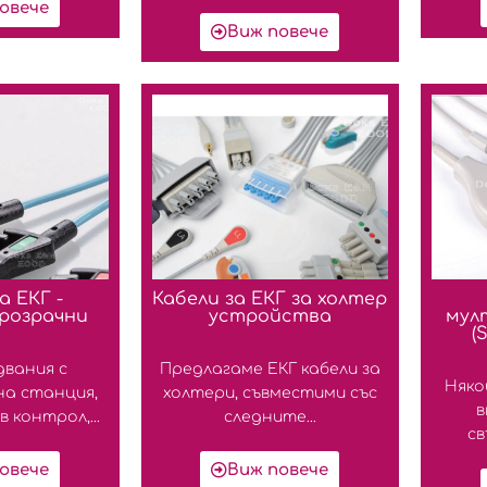
овече
Виж повече
а ЕКГ -
Кабели за ЕКГ за холтер
розрачни
устройства
мул
(
двания с
Предлагаме ЕКГ кабели за
Няко
а станция,
холтери, съвместими със
в
 контрол,...
следните...
св
овече
Виж повече