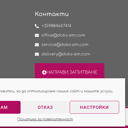
Контакти
+359884647414
office@doks-em.com
service@doks-em.com
delivery@doks-em.com
НАПРАВИ ЗАПИТВАНЕ
сквитки, за да оптимизираме нашия сайт и нашите услуги.
МАМ
ОТКАЗ
НАСТРОЙКИ
Изработка на сайт - WebsiteBuilderBG
Политика за поверителност