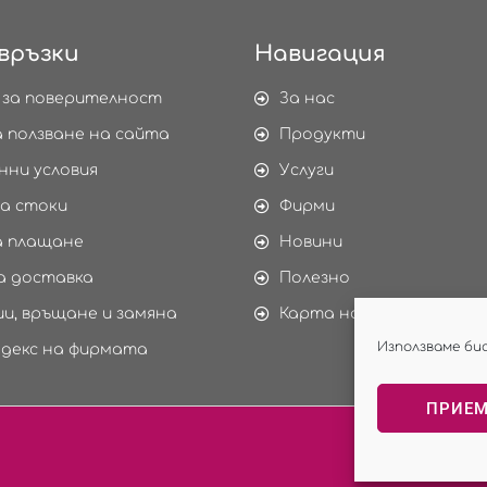
връзки
Навигация
 за поверителност
За нас
а ползване на сайта
Продукти
нни условия
Услуги
а стоки
Фирми
а плащане
Новини
а доставка
Полезно
и, връщане и замяна
Карта на сайта
Използваме би
одекс на фирмата
ПРИЕ