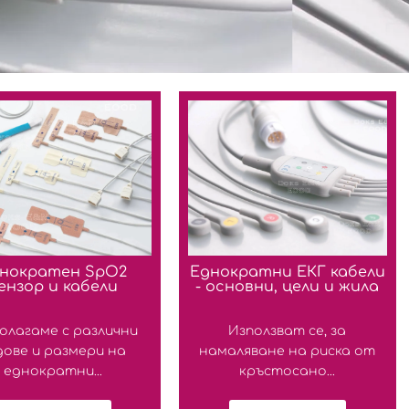
нократен SpO2
Еднократни ЕКГ кабели
ензор и кабели
- основни, цели и жила
олагаме с различни
Използват се, за
дове и размери на
намаляване на риска от
еднократни...
кръстосано...