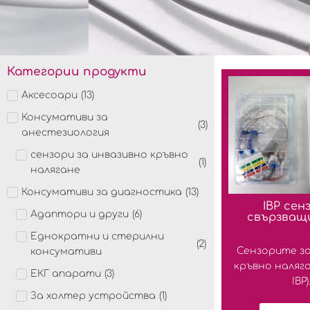
Категории продукти
Аксесоари
(
13
)
Консумативи за
(
3
)
анестезиология
сензори за инвазивно кръвно
(
1
)
налягане
Консумативи за диагностика
(
13
)
IBP сен
Адаптори и други
(
6
)
свързващ
Еднократни и стерилни
(
2
)
Сензорите за
консумативи
кръвно наляга
ЕКГ апарати
(
3
)
IBP).
За холтер устройства
(
1
)