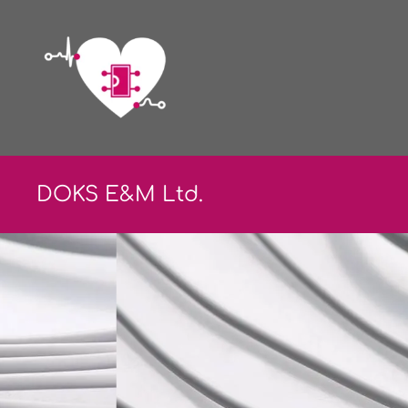
DOKS E&
M Ltd.