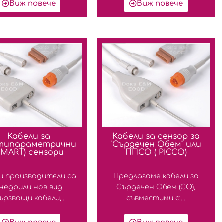
Виж повече
Виж повече
Кабели за
Кабели за сензор за
типараметрични
"Сърдечен Обем" или
SMART) сензори
ППСО ( PICCO)
и производители са
Предлагаме кабели за
недрили нов вид
Сърдечен Обем (СО),
ързващи кабели,...
съвместими с:...