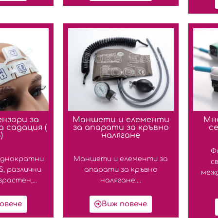
ензори за
Маншети и елементи
Мн
а садация (
за апарати за кръвно
с
)
налягане
Ф
еднократни
Маншети и елементи за
с
S, различни
апарати за кръвно
меж
растен,...
налягане:...
овече
Виж повече