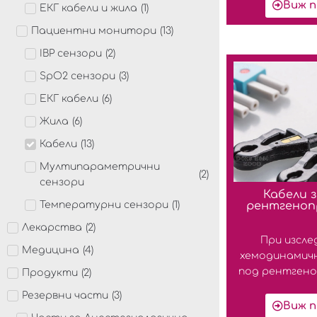
Виж п
ЕКГ кабели и жила
(
1
)
Пациентни монитори
(
13
)
IBP сензори
(
2
)
SpO2 сензори
(
3
)
ЕКГ кабели
(
6
)
Жила
(
6
)
Кабели
(
13
)
Мултипараметрични
(
2
)
сензори
Кабели з
Температурни сензори
(
1
)
рентгеноп
Лекарства
(
2
)
При изсле
Медицина
(
4
)
хемодинамичн
под рентгенов
Продукти
(
2
)
Резервни части
(
3
)
Виж п