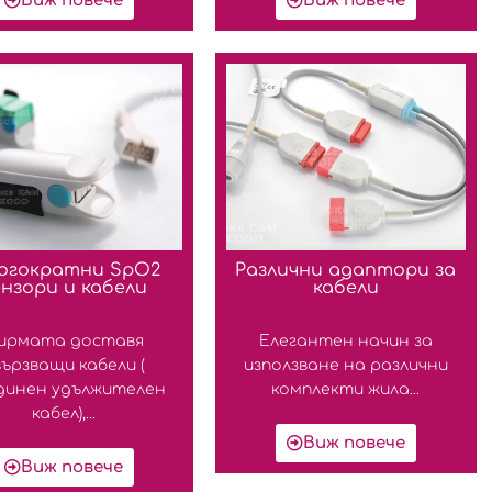
Виж повече
Виж повече
огократни SpO2
Различни адаптори за
ензори и кабели
кабели
ирмата доставя
Елегантен начин за
вързващи кабели (
използване на различни
динен удължителен
комплекти жила...
кабел),...
Виж повече
Виж повече