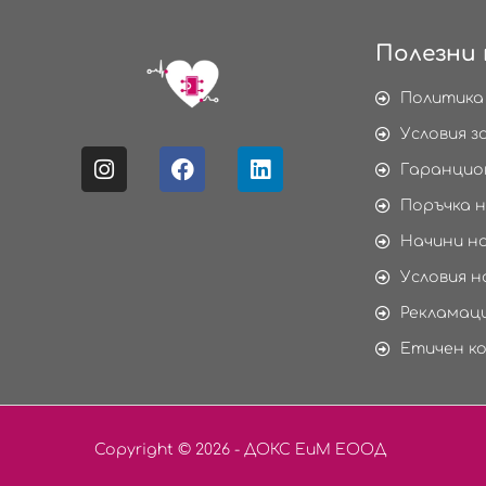
Полезни 
Политика
Условия з
Гаранцио
Поръчка н
Начини н
Условия н
Рекламаци
Етичен к
Copyright © 2026 - ДОКС ЕиМ ЕООД