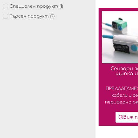
Специален продукт
(
1
)
Търсен продукт
(
7
)
Сензори з
щипка и
ПРЕДЛАГАМЕ:
кабели и с
периферна окс
Виж п