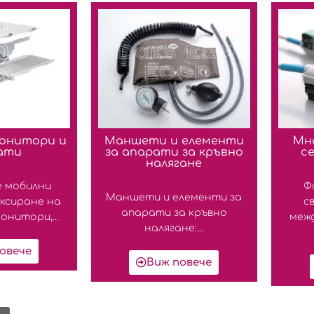
монитори и
Маншети и елементи
Мн
ати
за апарати за кръвно
с
налягане
е мобилни
Ф
Маншети и елементи за
иксиране на
с
апарати за кръвно
нитори,...
меж
налягане:...
овече
Виж повече