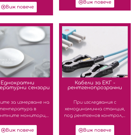
Виж повече
Виж повече
Еднократни
Кабели за ЕКГ -
ературни сензори
рентгенопрозрачни
ите за измерване на
При изследвания с
температура в
хемодинамична станция,
нтните монитори,...
под рентгенов контрол,...
Виж повече
Виж повече