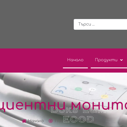
Начало
Продукти
циентни монит
Начало
Пациентни монитори