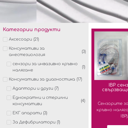
Категории продукти
Аксесоари
(
21
)
Консумативи за
(
3
)
анестезиология
сензори за инвазивно кръвно
(
1
)
налягане
Консумативи за диагностика
(
17
)
IBP сен
Адаптори и други
(
7
)
свързващ
Еднократни и стерилни
(
4
)
Сензорите за
консумативи
кръвно наляга
ЕКГ апарати
(
3
)
IBP).
За Дефибрилатори
(
1
)