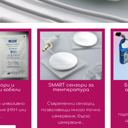
зори и
SMART сензори за
Б
и кабели
температура
а
 инвазивно
Съвременни сензори,
не (ИКН или
позволяващи много точно
пар
..
измерване, бързо
а
измерване...