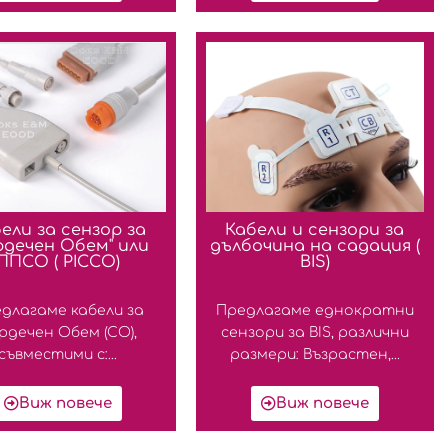
ели за сензор за
Кабели и сензори за
рдечен Обем" или
дълбочина на садация (
ППСО ( PICCO)
BIS)
длагаме кабели за
Предлагаме еднократни
рдечен Обем (СО),
сензори за BIS, различни
съвместими с:...
размери: Възрастен,...
Виж повече
Виж повече