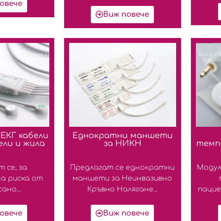
овече
Виж повече
ЕКГ кабели
Еднократни маншети
ели и жила
за НИКН
темп
 се, за
Предлагат се еднократни
Модул
а риска от
маншети за Неинвазивно
ано...
Кръвно Налягане...
пацие
овече
Виж повече