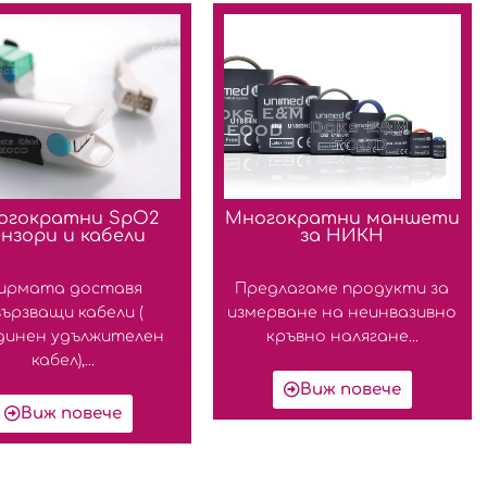
огократни SpO2
Многократни маншети
ензори и кабели
за НИКН
ирмата доставя
Предлагаме продукти за
вързващи кабели (
измерване на неинвазивно
динен удължителен
кръвно налягане...
кабел),...
Виж повече
Виж повече