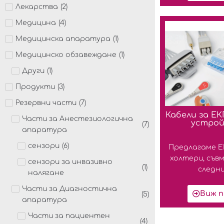
Лекарства
(
2
)
Медицина
(
4
)
Медицинска апаратура
(
1
)
Медицинско обзавеждане
(
1
)
Други
(
1
)
Продукти
(
3
)
Резервни части
(
7
)
Кабели за ЕК
Части за Анестезиологична
устро
(
7
)
апаратура
сензори
(
6
)
Предлагаме ЕК
холтери, съв
сензори за инвазивно
(
1
)
следни
налягане
Части за Диагностична
Виж п
(
5
)
апаратура
Части за пациентен
(
4
)