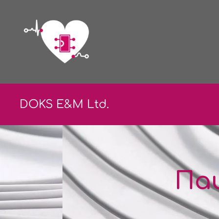
DOKS E&
M Ltd.
Па