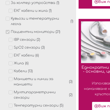
Виж п
За холтер устройства
(
1
)
ЕКГ кабели и жила
(
1
)
Кувьози и температурни
(
1
)
легла
Пациентни монитори
(
21
)
IBP сензори
(
2
)
SpO2 сензори
(
3
)
ЕКГ кабели
(
6
)
Жила
(
6
)
Еднократни 
Кабели
(
13
)
- основни, ц
Маншети и линии за
(
3
)
Използват
маншети
намаляване н
Мултипараметрични
кръстос
(
2
)
сензори
Температурни сензори
(
5
)
Виж п