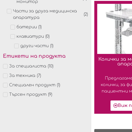
монитор
Части за друга медицинска
(
2
)
апаратура
батерии
(
1
)
клавиатури
(
0
)
други части
(
1
)
Етикети на продукта
Колички за 
апар
За специалиста
(
10
)
За техника
(
7
)
Предлагам
колички, за ф
Специален продукт
(
1
)
пациентни мо
Търсен продукт
(
9
)
Виж п