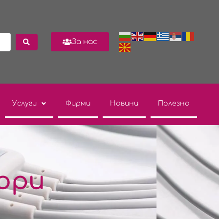
За нас
Услуги
Фирми
Новини
Полезно
ори