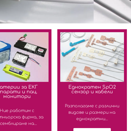
атерии за ЕКГ
Еднократен SpO2
парати и пац.
сензор и кабели
монитори
Разполагаме с различни
Ние работим с
видове и размери на
тньорска фирма, за
еднократни...
семблиране на...