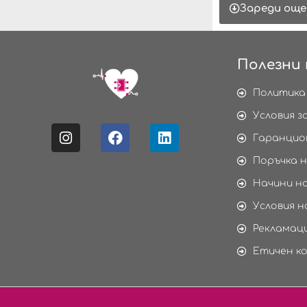
Зареди още
Полезни 
Политика
Условия з
Гаранцио
Поръчка н
Начини н
Условия н
Рекламаци
Етичен к