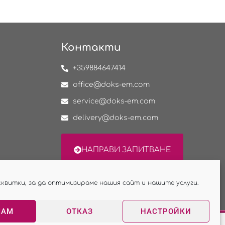
Контакти
+359884647414
office@doks-em.com
service@doks-em.com
delivery@doks-em.com
НАПРАВИ ЗАПИТВАНЕ
сквитки, за да оптимизираме нашия сайт и нашите услуги.
МАМ
ОТКАЗ
НАСТРОЙКИ