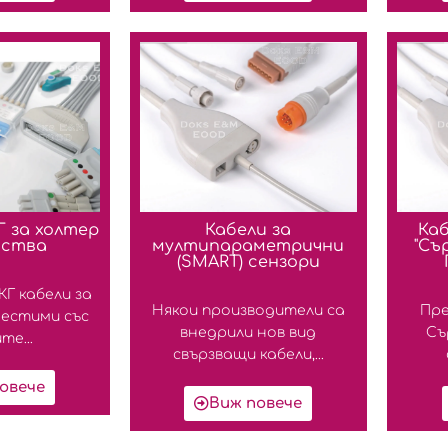
Г за холтер
Кабели за
Каб
йства
мултипараметрични
"Съ
(SMART) сензори
Г кабели за
Някои производители са
Пре
местими със
внедрили нов вид
Съ
те...
свързващи кабели,...
овече
Виж повече