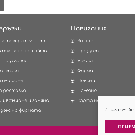
връзки
Навигация
 за поверителност
За нас
а ползване на сайта
Продукти
нни условия
Услуги
а стоки
Фирми
а плащане
Новини
а доставка
Полезно
и, връщане и замяна
Карта на сайта
Използваме би
одекс на фирмата
ПРИЕ