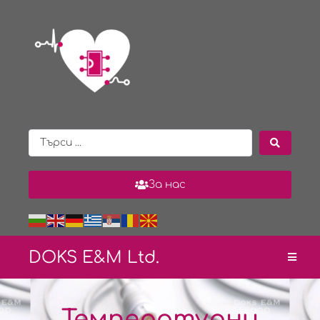
За нас
DOKS E&
M Ltd.
Температурни