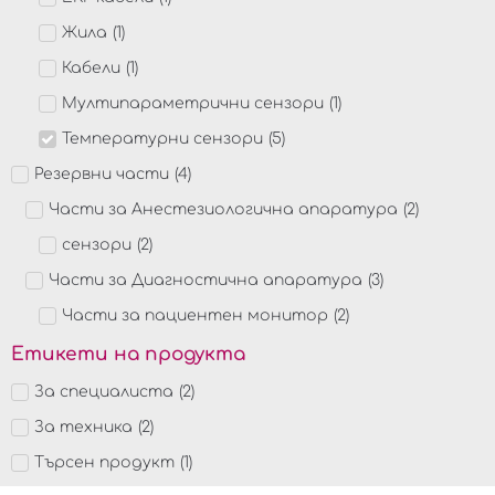
Жила
(
1
)
Кабели
(
1
)
Мултипараметрични сензори
(
1
)
Температурни сензори
(
5
)
Резервни части
(
4
)
Части за Анестезиологична апаратура
(
2
)
сензори
(
2
)
Части за Диагностична апаратура
(
3
)
Части за пациентен монитор
(
2
)
Етикети на продукта
За специалиста
(
2
)
За техника
(
2
)
Търсен продукт
(
1
)