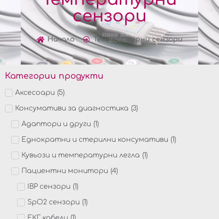
сензори
Начало
Температурни сензори
Категории продукти
Аксесоари
(
5
)
Консумативи за диагностика
(
3
)
Адаптори и други
(
1
)
Еднократни и стерилни консумативи
(
1
)
Кувьози и температурни легла
(
1
)
Пациентни монитори
(
4
)
IBP сензори
(
1
)
SpO2 сензори
(
1
)
ЕКГ кабели
(
1
)